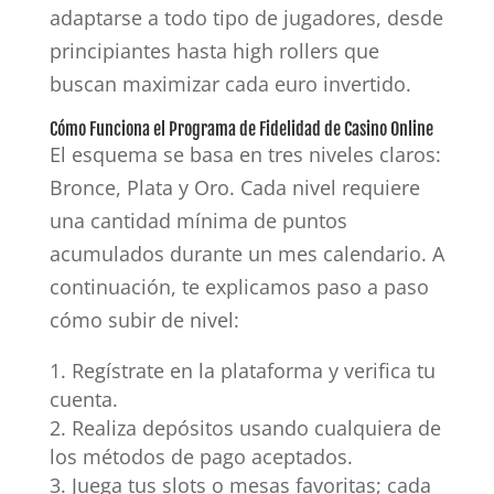
adaptarse a todo tipo de jugadores, desde
principiantes hasta high rollers que
buscan maximizar cada euro invertido.
Cómo Funciona el Programa de Fidelidad de Casino Online
El esquema se basa en tres niveles claros:
Bronce, Plata y Oro. Cada nivel requiere
una cantidad mínima de puntos
acumulados durante un mes calendario. A
continuación, te explicamos paso a paso
cómo subir de nivel:
Regístrate en la plataforma y verifica tu
cuenta.
Realiza depósitos usando cualquiera de
los métodos de pago aceptados.
Juega tus slots o mesas favoritas; cada