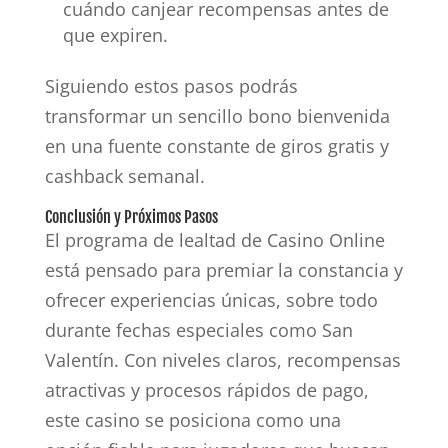
cuándo canjear recompensas antes de
que expiren.
Siguiendo estos pasos podrás
transformar un sencillo bono bienvenida
en una fuente constante de giros gratis y
cashback semanal.
Conclusión y Próximos Pasos
El programa de lealtad de Casino Online
está pensado para premiar la constancia y
ofrecer experiencias únicas, sobre todo
durante fechas especiales como San
Valentín. Con niveles claros, recompensas
atractivas y procesos rápidos de pago,
este casino se posiciona como una