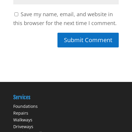
Save my name, email, and website in
this browser for the next time I comment.
Services
Foundations
Repairs
Walkways
Driveways