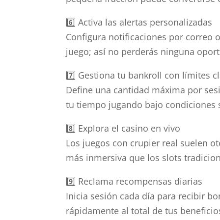
6️⃣ Activa las alertas personalizadas
Configura notificaciones por correo o
juego; así no perderás ninguna oport
7️⃣ Gestiona tu bankroll con límites c
Define una cantidad máxima por sesió
tu tiempo jugando bajo condiciones 
8️⃣ Explora el casino en vivo
Los juegos con crupier real suelen o
más inmersiva que los slots tradicion
9️⃣ Reclama recompensas diarias
Inicia sesión cada día para recibir 
rápidamente al total de tus beneficio