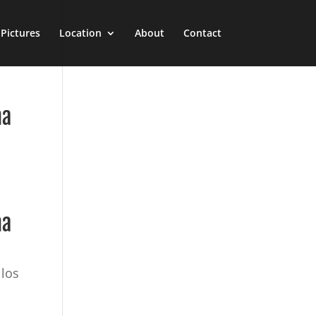
Pictures
Location
About
Contact
ma
ma
 los