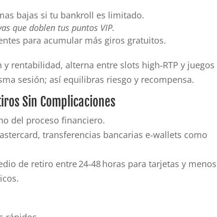
s bajas si tu bankroll es limitado.
as que doblen tus puntos VIP.
entes para acumular más giros gratuitos.
 y rentabilidad, alterna entre slots high‑RTP y juegos
sma sesión; así equilibras riesgo y recompensa.
iros Sin Complicaciones
o del proceso financiero.
astercard, transferencias bancarias e‑wallets como
io de retiro entre 24‑48 horas para tarjetas y menos
icos.