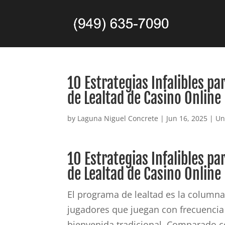
10 Estrategias Infalibles p
de Lealtad de Casino Online
by
Laguna Niguel Concrete
|
Jun 16, 2025
|
Un
10 Estrategias Infalibles p
de Lealtad de Casino Online
El programa de lealtad es la columna
jugadores que juegan con frecuencia
bienvenida tradicional. Comparado c