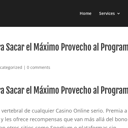
Home
Services
ara Sacar el Máximo Provecho al Progra
categorized
|
0 comments
ara Sacar el Máximo Provecho al Progra
 vertebral de cualquier Casino Online serio. Premia a
 y les ofrece recompensas que van más allá del bono
on otros sitios como Sportium o plataformas sin