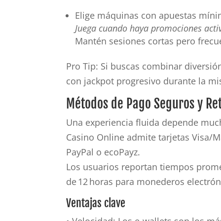
Elige máquinas con apuestas mínima
Juega cuando haya promociones activ
Mantén sesiones cortas pero frecu
Pro Tip: Si buscas combinar diversión
con jackpot progresivo durante la mi
Métodos de Pago Seguros y Ret
Una experiencia fluida depende much
Casino Online admite tarjetas Visa/M
PayPal o ecoPayz.
Los usuarios reportan tiempos promed
de 12 horas para monederos electrón
Ventajas clave