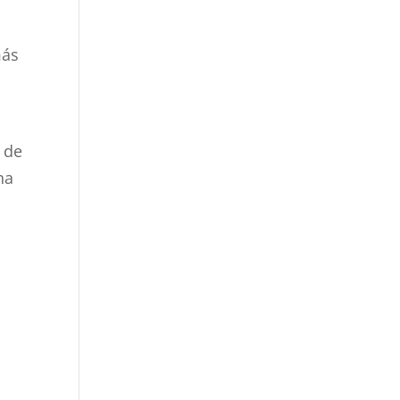
más
 de
na