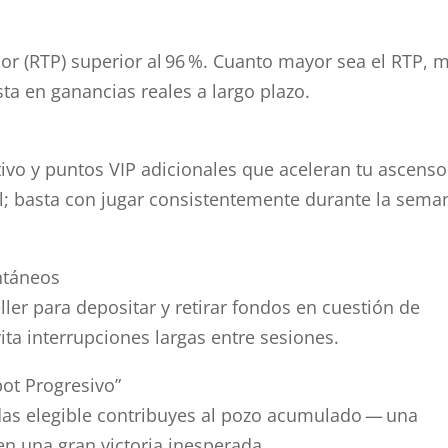
or (RTP) superior al 96 %. Cuanto mayor sea el RTP, 
ta en ganancias reales a largo plazo.
ivo y puntos VIP adicionales que aceleran tu ascenso
al; basta con jugar consistentemente durante la sema
antáneos
ller para depositar y retirar fondos en cuestión de
ita interrupciones largas entre sesiones.
pot Progresivo”
as elegible contribuyes al pozo acumulado — una
n una gran victoria inesperada.