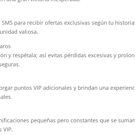
 SMS para recibir ofertas exclusivas según tu historia
unidad valiosa.
laros
n y respétala; así evitas pérdidas excesivas y prolo
seguras.
torgar puntos VIP adicionales y brindan una experienc
ales.
bonificaciones pequeñas pero constantes que se suma
s VIP.