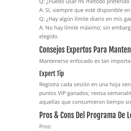
Q: ¿Puedo usar mi método preferido 
A: Sí, siempre que esté disponible en 
Q: ¿Hay algún límite diario en mis g
A: No hay límite máximo; sin embarg
elegido.
Consejos Expertos Para Manten
Mantenerse enfocado es tan importa
Expert Tip
Registra cada sesión en una hoja sen
puntos VIP ganados; revisa semanalm
aquellas que consumieron tiempo sin
Pros & Cons Del Programa De L
Pros: